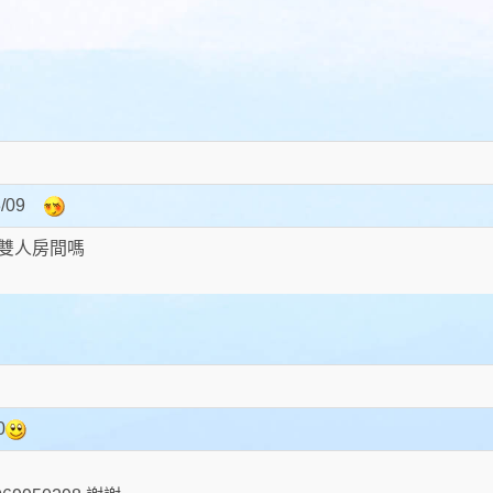
/09
雙人房間嗎
0